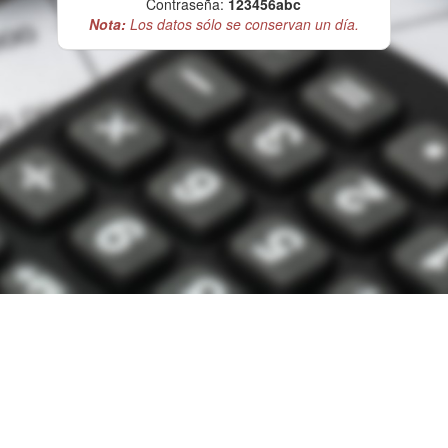
Contraseña:
123456abc
Nota:
Los datos sólo se conservan un día.