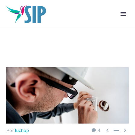



Por
luchop
4