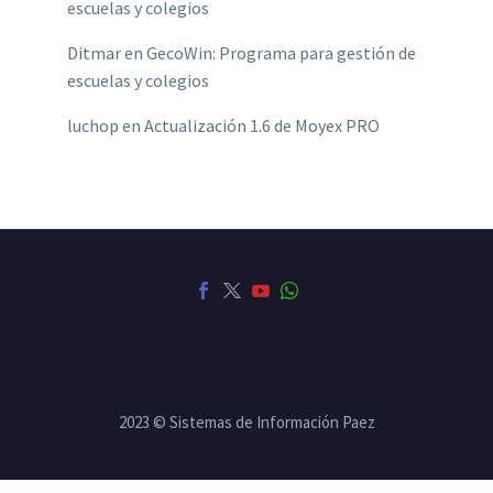
escuelas y colegios
Ditmar
en
GecoWin: Programa para gestión de
escuelas y colegios
luchop
en
Actualización 1.6 de Moyex PRO
2023 © Sistemas de Información Paez