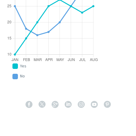
Yes
No