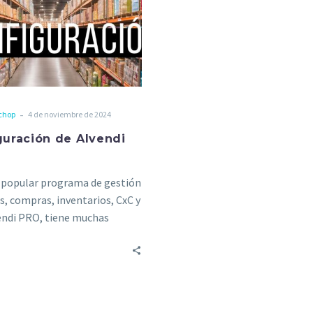
-
chop
4 de noviembre de 2024
guración de Alvendi
 popular programa de gestión
s, compras, inventarios, CxC y
endi PRO, tiene muchas
s de configuración de…