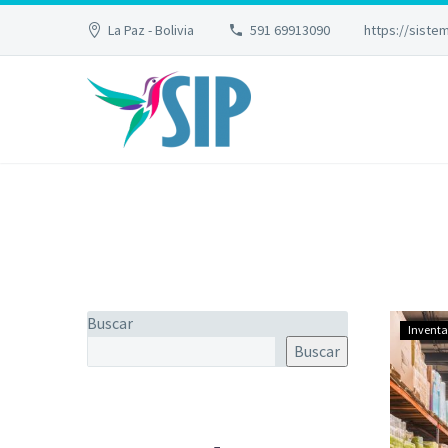
La Paz - Bolivia
591 69913090
https://sist
Buscar
Inventa
Buscar