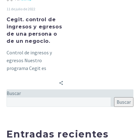
o
11 de julio de 2022
de
un
Cegit. control de
ingresos y egresos
negocio.
de una persona o
de un negocio.
Control de ingresos y
egresos Nuestro
programa Cegit es
pequeño, sencillo y útil
para mantener un control
eficaz de los…
Buscar
Buscar
Entradas recientes