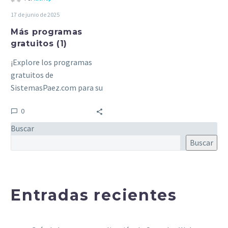
17 de junio de 2025
Más programas
gratuitos (1)
¡Explore los programas
gratuitos de
SistemasPaez.com para su
negocio! En
0
SistemasPaez.com,
ofrecemos una variedad de
Buscar
software completamente
Buscar
gratuito para ayudarle…
Entradas recientes