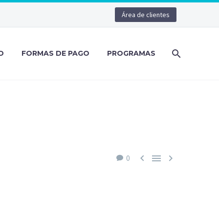
Área de clientes
D
FORMAS DE PAGO
PROGRAMAS



0