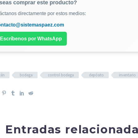
seas comprar este producto?
áctanos directamente por estos medios:
ontacto@sistemaspaez.com
 Escríbenos por WhatsApp
cén
bodega
control bodega
depósito
inventario
Entradas relacionad