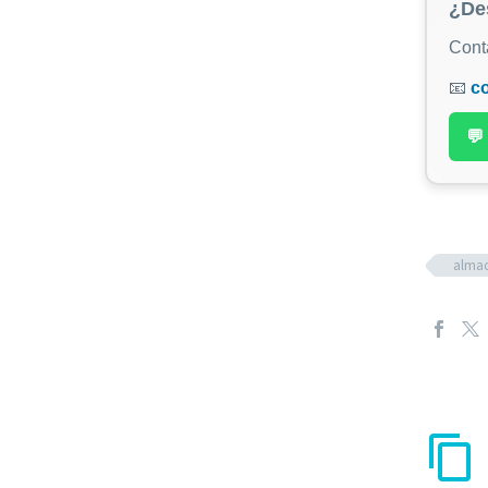
¿De
Cont
📧
c
💬
alma