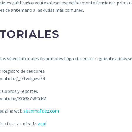
riales publicados aquí explican específicamente funciones primari
nes de antemano a las dudas más comunes.
TORIALES
 los video tutoriales disponibles haga clic en los siguientes links 
 Registro de deudores
/youtu.be/_G1wdgxwiX4
 Cobros y reportes
/youtu.be/ROGX7s8CrFM
 pagina web
sistemaPaez.com
irecto a la entrada:
aquí