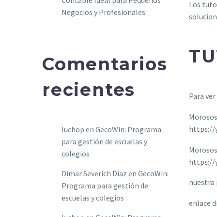
Contable Ideal para Pequeños
Los tuto
Negocios y Profesionales
solucio
TU
Comentarios
recientes
Para ver
Morosos:
https:/
luchop
en
GecoWin: Programa
para gestión de escuelas y
Morosos:
colegios
https:/
Dimar Severich Díaz
en
GecoWin:
nuestra
Programa para gestión de
escuelas y colegios
enlace d