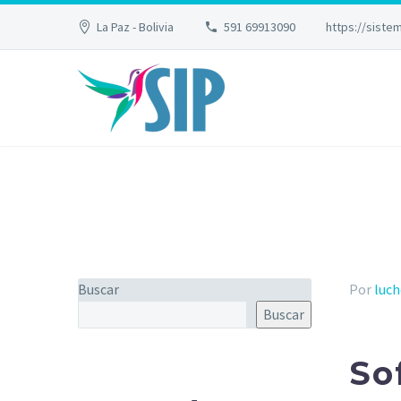
La Paz - Bolivia
591 69913090
https://sist
Buscar
Por
luc
Buscar
So